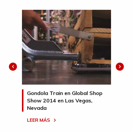
Gondola Train en Global Shop
Lo
la
Show 2014 en Las Vegas,
de
Nevada
de
LEER MÁS
LE