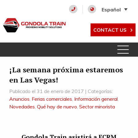
Español
CONTACT US
¡La semana próxima estaremos
en Las Vegas!
Publicado el 31 de enero de 2017 | Categorías:
Anuncios
,
Ferias comerciales
,
Información general
,
Novedades
,
Qué hay de nuevo
,
Sector minorista
Gondola Train asistirá a ECRM