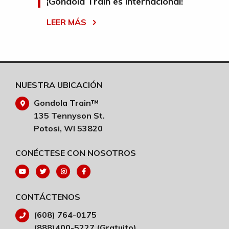
oso
¡Gondola Train es internacional!
¿Qu
cl
LEER MÁS
LE
NUESTRA UBICACIÓN
Gondola Train™
135 Tennyson St.
Potosi, WI 53820
CONÉCTESE CON NOSOTROS
CONTÁCTENOS
(608) 764-0175
(888)400-5227 (Gratuito)