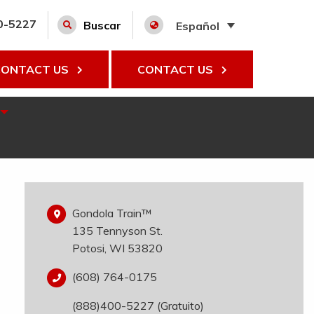
0-5227
Buscar
Español
CONTACT US
CONTACT US
Gondola Train™
135 Tennyson St.
Potosi, WI 53820
(608) 764-0175
(888)400-5227 (Gratuito)