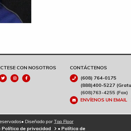
CTESE CON NOSOTROS
CONTÁCTENOS
(608) 764-0175
(888)400-5227 (Gratu
(608)763-4255 (Fax)
ENVÍENOS UN EMAIL
reservados• Diseñado por
Top Floor
•
Política de privacidad
•
Política de