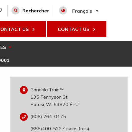
27
Rechercher
Français
CONTACT US
CONTACT US
ES
9001
Gondola Train™
135 Tennyson St.
Potosi, WI 53820 É.-U.
(608) 764-0175
(888)400-5227 (sans frais)