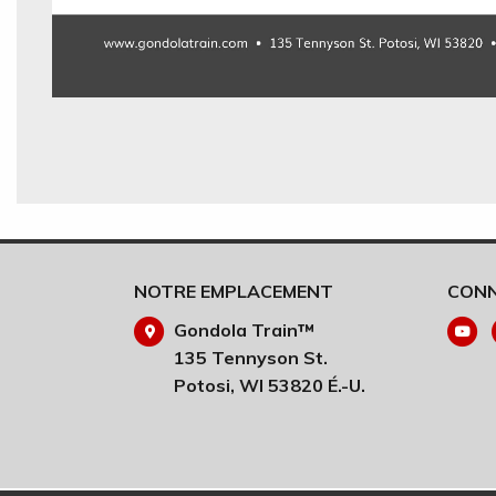
NOTRE EMPLACEMENT
CONN
Gondola Train™
135 Tennyson St.
Potosi, WI 53820 É.-U.