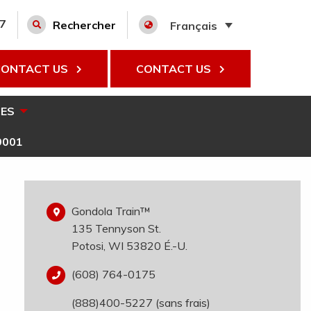
27
Rechercher
Français
CONTACT US
CONTACT US
ES
9001
Gondola Train™
135 Tennyson St.
Potosi, WI 53820 É.-U.
(608) 764-0175
(888)400-5227 (sans frais)