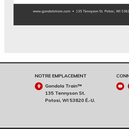
NOTRE EMPLACEMENT
CONN
Gondola Train™
135 Tennyson St.
Potosi, WI 53820 É.-U.