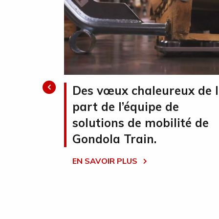
2019
Des vœux chaleureux de 
part de l’équipe de
t FCICA lors
solutions de mobilité de
t foire
Gondola Train.
mmerciaux
EN SAVOIR PLUS