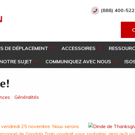
(888) 400-52
S DE DÉPLACEMENT
ACCESSOIRES
RESSOURC
 NOTRE SUJET
COMMUNIQUEZ AVEC NOUS
ISO
e!
nces
,
Généralités
le vendredi 25 novembre. Nous serons
ersonnel de Gondola Train voudrait vous souhaiter, ainsi qu’à vo