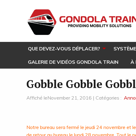
QUE DEVEZ-VOUS DÉPLACER?
SYSTÈME
GALERIE DE VIDÉOS GONDOLA TRAIN
À
Gobble Gobble Gobbl
Affiché leNovember 21, 2016 | Catégories :
Anno
Notre bureau sera fermé le jeudi 24 novembre et 
de retour au bureau le lundi 28 novembre. Tout le p