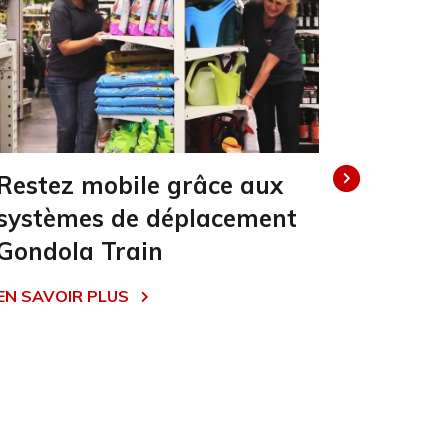
Restez mobile grâce aux
Gondol
systèmes de déplacement
répons
Gondola Train
EN SAVOI
EN SAVOIR PLUS