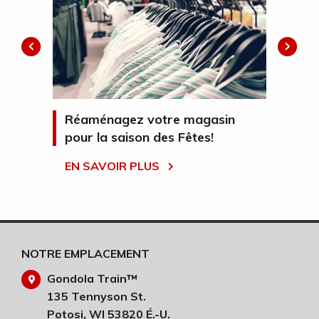
rs
Réaménagez votre magasin
Go
pour la saison des Fêtes!
EN
EN SAVOIR PLUS
NOTRE EMPLACEMENT
Gondola Train™
135 Tennyson St.
Potosi, WI 53820 É.-U.