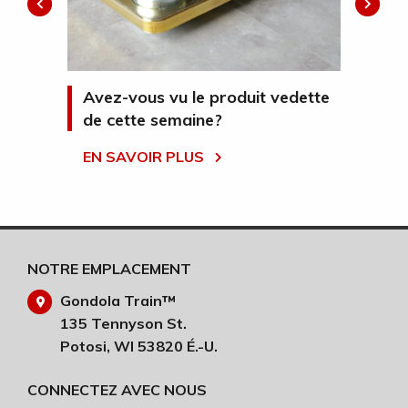
ola
Avez-vous vu le produit vedette
Sa
e
de cette semaine?
Sy
EN SAVOIR PLUS
Enh
gon
the
ope
EN
NOTRE EMPLACEMENT
Gondola Train™
135 Tennyson St.
Potosi, WI 53820 É.-U.
CONNECTEZ AVEC NOUS