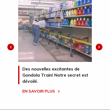
Des nouvelles excitantes de
It 
Gondola Train! Notre secret est
… 
dévoilé.
It 
EN SAVOIR PLUS
whe
EN