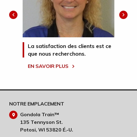
es
La satisfaction des clients est ce
Gon
que nous recherchons.
dé
EN SAVOIR PLUS
EN
NOTRE EMPLACEMENT
Gondola Train™
135 Tennyson St.
Potosi, WI 53820 É.-U.